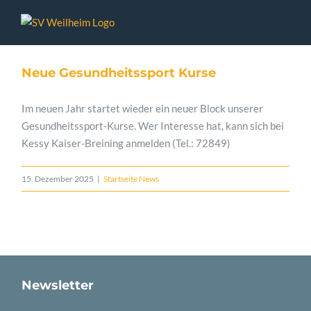
Zum
Inhalt
springen
Neue Gesundheitssport Kurse
Im neuen Jahr startet wieder ein neuer Block unserer
Gesundheitssport-Kurse. Wer Interesse hat, kann sich bei
Kessy Kaiser-Breining anmelden (Tel.: 72849)
15. Dezember 2025
|
Startseite News
Newsletter