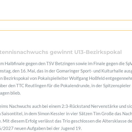
htennisnachwuchs gewinnt U13-Bezirkspokal
im Halbfinale gegen den TSV Betzingen sowie im Finale gegen die S
stag, den 16. Mai, das in der Gomaringer Sport- und Kulturhalle aus
n Bezirkspokal von Pokalspielleiter Wolfgang Hoßfeld entgegennehmen
über den TTC Reutlingen für die Pokalendrunde, in der Spitzenspieler
agen blieb.
eims Nachwuchs auch bei einem 2:3-Rückstand Nervenstärke und sich
 Saisontitel, in dem Simon Kessler in vier Sätzen Tim Große das Nac
 Mit diesem Erfolg verlässt das Trio geschlossen die Altersklasse de
6/2027 neuen Aufgaben bei der Jugend 19.