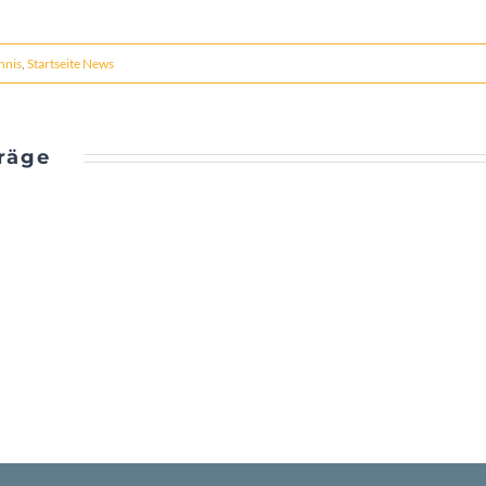
nnis
,
Startseite News
räge