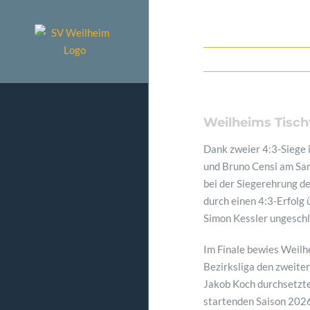
Zum
Inhalt
springen
Weilheims Tisc
Dank zweier 4:3-Siege 
und Bruno Censi am Sam
bei der Siegerehrung de
durch einen 4:3-Erfolg 
Simon Kessler ungeschl
Im Finale bewies Weilh
Bezirksliga den zweiten
Jakob Koch durchsetzte.
startenden Saison 202