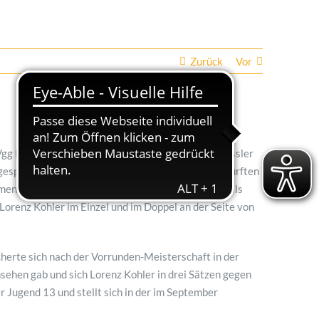
Zurück
Vor
pVgg Mössingen gewannen Lorenz Kohler, Simon Kessler
gespielte Final-Four-Turnier der Jugend U13 und durften
. Ende Januar qualifizierte sich das Trio ebenfalls
 Lorenz Kohler im Einzel und im Doppel an der Seite von
erte sich nach der Vorrunden-Meisterschaft in der
hsehen gab und sich Lorenz Kohler in drei Sätzen gegen
r Jugend 13 und stellt sich in der im September