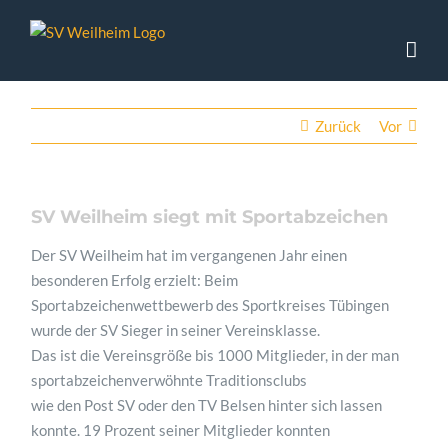
Zum
Inhalt
springen
Zurück
Vor
SV Weilheim siegt mit Sportabzeichen
Der SV Weilheim hat im vergangenen Jahr einen
besonderen Erfolg erzielt: Beim
Sportabzeichenwettbewerb des Sportkreises Tübingen
wurde der SV Sieger in seiner Vereinsklasse.
Das ist die Vereinsgröße bis 1000 Mitglieder, in der man
sportabzeichenverwöhnte Traditionsclubs
wie den Post SV oder den TV Belsen hinter sich lassen
konnte. 19 Prozent seiner Mitglieder konnten